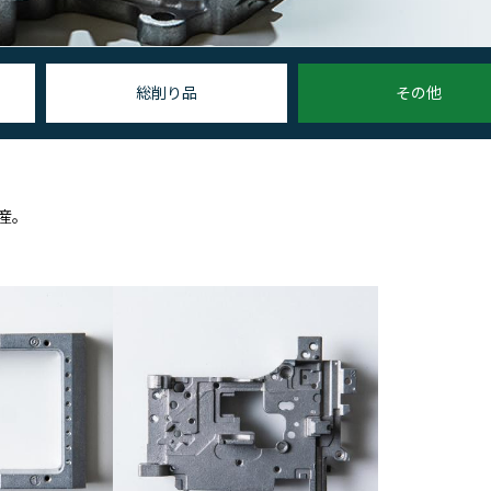
総削り品
その他
産。